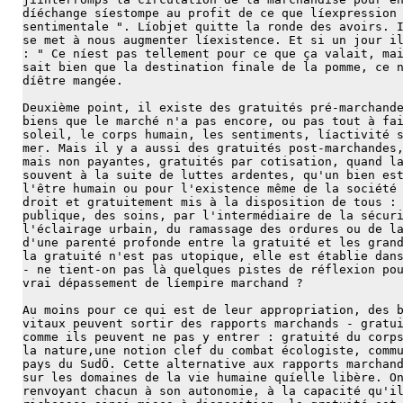
díéchange síestompe au profit de ce que líexpression
sentimentale ". Líobjet quitte la ronde des avoirs. 
se met à nous augmenter líexistence. Et si un jour i
: " Ce níest pas tellement pour ce que ça valait, ma
sait bien que la destination finale de la pomme, ce 
díêtre mangée.
Deuxième point, il existe des gratuités pré-marchand
biens que le marché n'a pas encore, ou pas tout à fa
soleil, le corps humain, les sentiments, líactivité 
mer. Mais il y a aussi des gratuités post-marchandes
mais non payantes, gratuités par cotisation, quand l
souvent à la suite de luttes ardentes, qu'un bien es
l'être humain ou pour l'existence même de la société
droit et gratuitement mis à la disposition de tous :
publique, des soins, par l'intermédiaire de la sécur
l'éclairage urbain, du ramassage des ordures ou de l
d'une parenté profonde entre la gratuité et les gran
la gratuité n'est pas utopique, elle est établie dan
- ne tient-on pas là quelques pistes de réflexion po
vrai dépassement de líempire marchand ?
Au moins pour ce qui est de leur appropriation, des 
vitaux peuvent sortir des rapports marchands - gratu
comme ils peuvent ne pas y entrer : gratuité du corp
la nature,une notion clef du combat écologiste, comm
pays du SudÖ. Cette alternative aux rapports marchan
sur les domaines de la vie humaine quíelle libère. O
renvoyant chacun à son autonomie, à la capacité qu'i