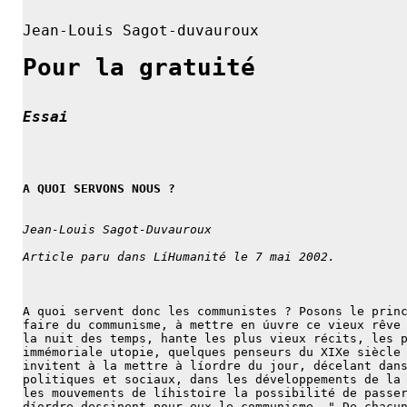
Jean-Louis Sagot-duvauroux
Pour la gratuité
Essai
A QUOI SERVONS NOUS ?
Jean-Louis Sagot-Duvauroux
Article paru dans LíHumanité le 7 mai 2002.
A quoi servent donc les communistes ? Posons le prin
faire du communisme, à mettre en úuvre ce vieux rêve
la nuit des temps, hante les plus vieux récits, les 
immémoriale utopie, quelques penseurs du XIXe siècle
invitent à la mettre à líordre du jour, décelant dan
politiques et sociaux, dans les développements de la
les mouvements de líhistoire la possibilité de passe
díordre dessinent pour eux le communisme. " De chacu