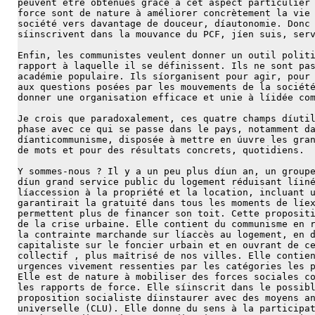
peuvent être obtenues grâce à cet aspect particulier
force sont de nature à améliorer concrètement la vie
société vers davantage de douceur, díautonomie. Donc
síinscrivent dans la mouvance du PCF, jíen suis, ser
Enfin, les communistes veulent donner un outil polit
rapport à laquelle il se définissent. Ils ne sont pa
académie populaire. Ils síorganisent pour agir, pour
aux questions posées par les mouvements de la sociét
donner une organisation efficace et unie à líidée co
Je crois que paradoxalement, ces quatre champs díuti
phase avec ce qui se passe dans le pays, notamment d
díanticommunisme, disposée à mettre en úuvre les gra
de mots et pour des résultats concrets, quotidiens.
Y sommes-nous ? Il y a un peu plus díun an, un group
díun grand service public du logement réduisant líin
líaccession à la propriété et la location, incluant 
garantirait la gratuité dans tous les moments de líe
permettent plus de financer son toit. Cette proposit
de la crise urbaine. Elle contient du communisme en 
la contrainte marchande sur líaccès au logement, en 
capitaliste sur le foncier urbain et en ouvrant de c
collectif , plus maîtrisé de nos villes. Elle contie
urgences vivement ressenties par les catégories les 
Elle est de nature à mobiliser des forces sociales c
les rapports de force. Elle síinscrit dans le possib
proposition socialiste díinstaurer avec des moyens a
universelle (CLU). Elle donne du sens à la participa