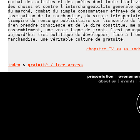
combat des artistes et des poètes dont toute l'activ
des choses et contre l'interchangeabilité générale q
du marché, combat du simple consommateur effrayé de 
fascination de la marchandise, du simple téléspectat
líempire du mensonge publicitaire sur líensemble de 
d'en prendre conscience et de le dire constitue, me 
rassemblement, une vraie ligne de front. C'est pourq
aujourd'hui très politique de développer, face à l'e
marchandise, une véritable culture de gratuité.
chapitre IV <<
>> ind
index
>
gratuité / free access