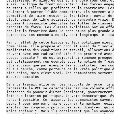
capitalisme, et díautres qui sont encore sous contrô
aussi une ligne de front mouvante où les forces enga
heurtent à celles qui profitent de la contrainte. Le
seulement à porter líidée communiste. Ils servent à 
permettant de faire reculer la frontière : ouvrir de
díautonomie, de libre activité, de rencontre vraie. 
mouvement communiste identifie les luttes de classes
rapports de force. Les classes exploitées ont en eff
reculer la frontière dans le sens díune plus grande 
puissance. Les communistes síy sont longtemps, effic
Par un effet de cette histoire, leur politique níest
communisme. Elle propose et produit aussi du " socia
amélioration des conditions de travail, allocations 
souvent avec une radicalité liée à sa proximité avec
audace sociale ", où est aujourdíhui ramenée presque
est politiquement représentée sous la notion de " ga
plus sociaux que par exemple les socialistes, les co
plus à gauche, comme porteurs de la vraie politique 
discussion, mais cíest vrai, les communistes servent
mesures sociales.
Dans ce travail utile sur les rapports de force, la 
représente le PCF se caractérise par une volonté aff
instances du pouvoir díÉtat (parlement, gouvernement
fois que líaction politique, le vote démocratique, é
rendent possible. Ce faisant, les communistes savent
devront pour une part faire tourner la machine, quíi
établir des compromis politiques avec díautres, qui 
moins sociaux ". Mais ils considèrent que les avancé