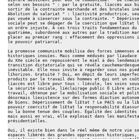
selon ses besoins " : par la gratuité, líaccès aux b
sortir de la contrainte marchande et des brutales in
Abolition du salariat " : líactivité productrice, se
pas vouée à síexercer sous la contrainte. " Dépériss
sociale peut se dégager de la coercition que líEtat 
un ordre injuste. A ces trois traits fondamentaux du
quatrième, subordonné aux autres par la tradition ma
placer au premier rang : effacement des oppressions 
le pouvoir patriarcal.
La promesse communiste mobilisa des forces immenses 
historiques inouïes. Mais comme médusés par líaudace
du XXe siècle en repoussèrent le miel à des lendemai
transition dictatoriale qui se révéla cauchemardesqu
inévitable. Elle nous invite à regarder sous nos pie
líhorizon. Gratuité ? Oui, en dépit de leurs imperfe
produits par le travail des hommes et qui ont un coû
líaccès est libre pour tous : líécole, les soins sou
la sécurité sociale, líéclairage public Ö Libre acti
travail, obtenue par la mobilisation sociale et poli
désormais líexistence sur des formes díaction autono
de biens. Dépérissement de líEtat ? Le PACS ou la li
pouvoir coercitif de líEtat la responsabilité díassu
ou la bonne tenue des couples. Égalité des identités
mais aussi en vrai, elle explosait dans les manifest
présidentielles.
Oui, il existe bien dans le réel même de notre vie s
espaces libérés des grandes oppressions historiques,