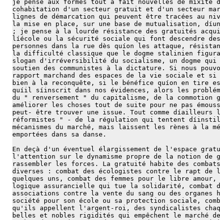
je pense aux formes tout à fait nouvelles de mixité 
cohabitation d'un secteur gratuit et d'un secteur ma
lignes de démarcation qui peuvent être tracées au ni
la mise en place, sur une base de mutualisation, díu
; je pense à la lourde résistance des gratuités acqu
líécole ou la sécurité sociale qui font descendre de
personnes dans la rue dès quíon les attaque, résista
la difficulté classique que le dogme stalinien figur
slogan d'irréversibilité du socialisme, un dogme qui
soutien des communistes à la dictature. Si nous pouv
rapport marchand des espaces de la vie sociale et si
bien à la reconquête, si le bénéfice quíon en tire e
quíil síinscrit dans nos évidences, alors les problé
du " renversement " du capitalisme, de la commotion 
améliorer les choses tout de suite pour ne pas émous
peut- être trouver une issue. Tout comme díailleurs 
réformistes " - de la régulation qui tentent díinsti
mécanismes du marché, mais laissent les rènes à la m
emportées dans sa danse.
En deçà d'un éventuel élargissement de l'espace grat
l'attention sur le dynamisme propre de la notion de 
rassembler les forces. La gratuité habite des combat
diverses : combat des écologistes contre le rapt de 
quelques uns, combat des femmes pour le libre amour,
logique assurancielle qui tue la solidarité, combat 
associations contre la vente du sang ou des organes 
société pour son école ou sa protection sociale, com
qu'ils appellent l'argent-roi, des syndicalistes cha
belles et nobles rigidités qui empêchent le marché d