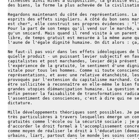
richesses ainsi mises à disposition, la gratuité est
des biens, la forme la plus achevée de la civilisati
Regardons maintenant du côté des représentations. La
esprits des effets singuliers. A côté du bon sens ma
est cher", elle construit ses propres évidences : "l
Pour la part de son temps qu'il vend sur le marché, 
qu'un smicard. Mais quand il rend visite à un parent
libre, de temps gratuit est mesurée à la même aune q
l'aune de l'égale dignité humaine. On dit alors : ça
Ne faut-il pas voir dans les effets idéologiques de 
quíelle produit - un puissant levier subjectif en fa
capitalistes et post marchandes, levier déjà présent
l'expérience de la gratuité, le sentiment d'une dign
vitale pour tous les hommes. Comme si toute conscien
représentations, et avec une relative étanchéité, le
provoqués par l'extension du capitalisme marchand. C
être sollicitée à reconnaître en elle-même le bien f
grandes utopies díémancipation humaine. La question 
enfin penser la faisabilité de transformations radic
l'assentiment des consciences, c'est à dire qui ne s
dictature.
Mille développements théoriques sont possibles. Je p
très particulières à travers lesquelles émerge un co
gratuités comme l'école ou la sécurité sociale ; je 
d'accorder le droit formel à l'accomplissement concr
comme moyen de réaliser le droit à l'éducation (dema
urbains, líart, partout dans le monde les soins cont