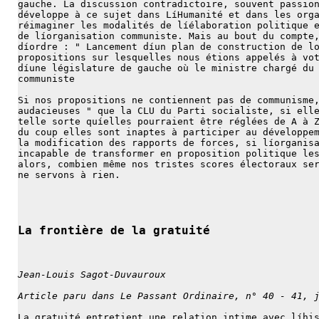
gauche. La discussion contradictoire, souvent passio
développe à ce sujet dans LíHumanité et dans les org
réimaginer les modalités de líélaboration politique 
de líorganisation communiste. Mais au bout du compte
díordre : " Lancement díun plan de construction de l
propositions sur lesquelles nous étions appelés à vo
díune législature de gauche où le ministre chargé du
communiste
Si nos propositions ne contiennent pas de communisme
audacieuses " que la CLU du Parti socialiste, si ell
telle sorte quíelles pourraient être réglées de A à 
du coup elles sont inaptes à participer au développe
la modification des rapports de forces, si líorganis
incapable de transformer en proposition politique le
alors, combien même nos tristes scores électoraux se
ne servons à rien.
La frontière de la gratuité
Jean-Louis Sagot-Duvauroux
Article paru dans Le Passant Ordinaire, n° 40 - 41, 
La gratuité entretient une relation intime avec líhi