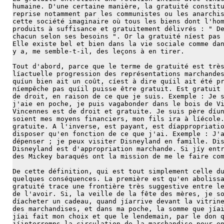
humaine. D'une certaine manière, la gratuité constit
reprise notamment par les communistes ou les anarchi
cette société imaginaire où tous les biens dont l'ho
produits à suffisance et gratuitement délivrés : " D
chacun selon ses besoins ". Or la gratuité níest pas
Elle existe bel et bien dans la vie sociale comme da
y a, me semble-t-il, des leçons à en tirer.
Tout d'abord, parce que le terme de gratuité est trè
líactuelle progression des représentations marchande
quíun bien ait un coût, cíest à dire quíil ait été p
níempêche pas quíil puisse être gratuit. Est gratuit
de droit, en raison de ce que je suis. Exemple : Je 
j'aie en poche, je puis vagabonder dans le bois de V
Vincennes est de droit et gratuite. Je suis père díu
soient mes moyens financiers, mon fils ira à líécole
gratuite. A l'inverse, est payant, est díappropriati
disposer qu'en fonction de ce que j'ai. Exemple : J'
dépenser ; je peux visiter Disneyland en famille. Di
Disneyland est d'appropriation marchande. Si jíy ent
des Mickey baraqués ont la mission de me le faire co
De cette définition, qui est tout simplement celle d
quelques conséquences. La première est qu'en aboliss
gratuité trace une frontière très suggestive entre l
de l'avoir. Si, la veille de la fête des mères, je s
díacheter un cadeau, quand jíarrive devant la vitrin
des marchandises, et dans ma poche, la somme que jía
jíai fait mon choix et que le lendemain, par le don 
jíinterromps la circulation de la marchandise pour e