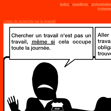
index
-
manifeste
-
présentatio
événeme
centre de recherche sur la gratuité