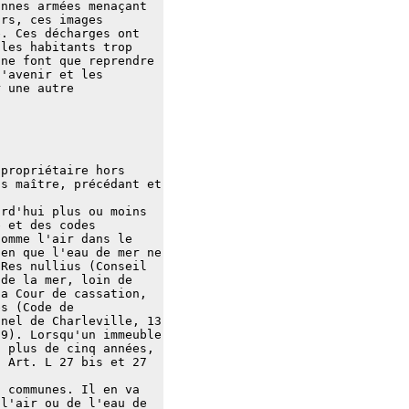
onnes armées menaçant
urs, ces images
e. Ces décharges ont
 les habitants trop
 ne font que reprendre
l'avenir et les
r une autre
 propriétaire hors
ns maître, précédant et
urd'hui plus ou moins
e et des codes
comme l'air dans le
ien que l'eau de mer ne
 Res nullius (Conseil
 de la mer, loin de
la Cour de cassation,
es (Code de
nnel de Charleville, 13
39). Lorsqu'un immeuble
s plus de cinq années,
, Art. L 27 bis et 27
s communes. Il en va
 l'air ou de l'eau de