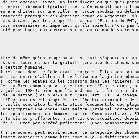
n de ses anciens livres, un fait divers ou quelques pers
se servir librement (gratuitement). On connaît par aille
des anarchistes sur une ville, en proie soudain au délir
permarchés pratiqués ces derniers temps en Argentine, où
nnées durant, par les propriétaires de l'État ou du FMI,
 pour nécessaires et impérieux qu'ils soient, n'ont pas 
parlé plus haut, qui ouvrent sur un autre monde voire su
aître de même qu'un usage ou un usufruit s'appuie sur un
nes sont fournies par la gratuité générale des choses sa
de gestion humaine.
at résiduel dans le Code civil français. Elles sont aujo
omme le montre d'ailleurs l'évolution de la jurisprudenc
ui, comme les épaves ou les poissons dans les rivières, 
rées au Bien commun ou à la gestion de l'État : ainsi, b
27 juillet 1984), bien que l'eau de mer ait le statut de
e de la nation (Loi n 92-3 sur l'eau, art. 1). Le rivage
e l'État qui en est propriétaire (Chambre criminelle de 
le public constitue la destination fondamentale des plag
à s'approprier une chose sans maître (Tribunal correctio
ître appartiennent au domaine public (Code civil, Art. 5
ns foncières y afférentes n'ont pas été acquittées depui
buée à l'État par arrêté préfectoral (Code administratif
nt à personne, peut aussi excéder la catégorie des chose
blement considérer comme bien commun (à la différence de