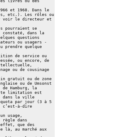
des livres ou des
1966 et 1968. Dans le
s, etc.). Les rôles ou
r voir le directeur et
ns pourraient se
s constaté, dans la
uelques questions
mateurs ou usagers -
ou prendre quelque
sition de service ou
ressée, ou encore, de
ntellectuelle,
inage ou de cousinage
sin gratuit ou de zone
anglaise ou de Umsonst
n de Hamburg, la
tte limitation est
é dans la ville
 quota par jour (3 à 5
, c’est-à-dire
 un usage,
e règle dans
 effet, que des
de là, au marché aux