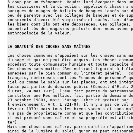
à coup par un évènement. Baudrillard évoquait dans u
les caissières et la direction, appelaient chacun à 
paniques de nuages de billets de banques lancés par 
peu de parenté avec les pillages de banques et de su
conscients d'avoir été vampirisés et sucés, tant d'a
les biens dont ils ont été dépossédés. Ces pillages,
potentialités des magasins gratuits dont nous avons 
anthropologie de la valeur.
LA GRATUITÉ DES CHOSES SANS MAÎTRES
Les choses communes s'appuient sur les choses sans m
d'usage et qui ne peut être acquis. Les choses commu
excédant toute communauté humaine et toute capacité 
Ces choses sans maître (Res nullius) figurent à l'ét
annexées par le bien commun ou l'intérêt général : c
français, nombreuses sont les "choses de personne" q
ciel ou comme le sable sur les plages, ont été intég
fasse pas partie du domaine public (Conseil d'État, 
d'État, 24 mai 1935), l'eau fait partie du patrimoin
constituer une Res nullius, fait partie du domaine d
23 octobre 1980), mais l'usage libre et gratuit par 
l'environnement, Art. L 321-9). Il n'y a pas de vol 
février 1979) mais tous les biens vacants et sans ma
n'a pas de propriétaire connu et que les contributio
il est présumé sans maître et sa propriété est attri
ter).
Mais une chose sans maître, parce qu'elle n'appartie
ainsi de la lumière du soleil qu'on ne peut raisonna