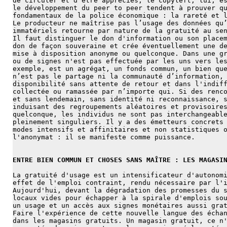
de circuler et d'être appréciés, le copyleft, lui, e
le développement du peer to peer tendent à prouver q
fondamentaux de la police économique : la rareté et 
Le producteur ne maîtrise pas l’usage des données qu
immatériels retourne par nature de la gratuité au se
Il faut distinguer le don d'information ou son place
don de façon souveraine et crée éventuellement une d
mise à disposition anonyme ou quelconque. Dans une g
ou de signes n'est pas effectuée par les uns vers le
exemple, est un agrégat, un fonds commun, un bien qu
n’est pas le partage ni la communauté d’information,
disponibilité sans attente de retour et dans l'indif
collectée ou ramassée par n’importe qui. Si des renc
et sans lendemain, sans identité ni reconnaissance, 
induisant des regroupements aléatoires et provisoire
quelconque, les individus ne sont pas interchangeabl
pleinement singuliers. Il y a des émetteurs concrets
modes intensifs et affinitaires et non statistiques 
l'anonymat : il se manifeste comme puissance.
ENTRE BIEN COMMUN ET CHOSES SANS MAÎTRE : LES MAGASI
La gratuité d'usage est un intensificateur d'autonom
effet de l'emploi contraint, rendu nécessaire par l'
Aujourd'hui, devant la dégradation des promesses du 
locaux vides pour échapper à la spirale d'emplois so
un usage et un accès aux signes monétaires aussi gra
Faire l'expérience de cette nouvelle langue des écha
dans les magasins gratuits. Un magasin gratuit, ce n