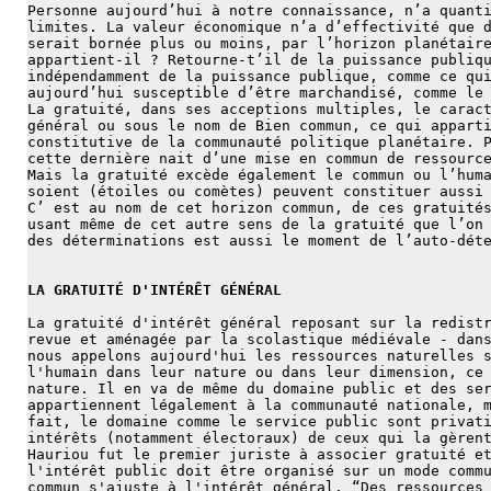
Personne aujourd’hui à notre connaissance, n’a quant
limites. La valeur économique n’a d’effectivité que 
serait bornée plus ou moins, par l’horizon planétair
appartient-il ? Retourne-t’il de la puissance publiq
indépendamment de la puissance publique, comme ce qu
aujourd’hui susceptible d’être marchandisé, comme le
La gratuité, dans ses acceptions multiples, le carac
général ou sous le nom de Bien commun, ce qui appart
constitutive de la communauté politique planétaire. 
cette dernière nait d’une mise en commun de ressourc
Mais la gratuité excède également le commun ou l’hum
soient (étoiles ou comètes) peuvent constituer aussi
C’ est au nom de cet horizon commun, de ces gratuité
usant même de cet autre sens de la gratuité que l’on
des déterminations est aussi le moment de l’auto-dét
LA GRATUITÉ D'INTÉRÊT GÉNÉRAL
La gratuité d'intérêt général reposant sur la redist
revue et aménagée par la scolastique médiévale - dan
nous appelons aujourd'hui les ressources naturelles 
l'humain dans leur nature ou dans leur dimension, ce
nature. Il en va de même du domaine public et des se
appartiennent légalement à la communauté nationale, 
fait, le domaine comme le service public sont privat
intérêts (notamment électoraux) de ceux qui la gèren
Hauriou fut le premier juriste à associer gratuité e
l'intérêt public doit être organisé sur un mode comm
commun s'ajuste à l'intérêt général. “Des ressources