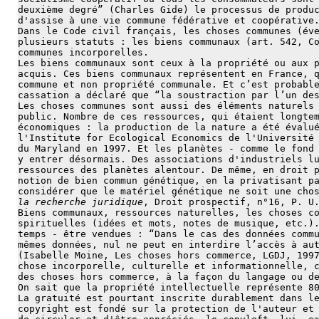
deuxième degré” (Charles Gide) le processus de produ
d'assise à une vie commune fédérative et coopérative
Dans le Code civil français, les choses communes (év
plusieurs statuts : les biens communaux (art. 542, C
communes incorporelles.
Les biens communaux sont ceux à la propriété ou aux 
acquis. Ces biens communaux représentent en France, 
commune et non propriété communale. Et c’est probabl
cassation a déclaré que “la soustraction par l’un de
Les choses communes sont aussi des éléments naturels
public. Nombre de ces ressources, qui étaient longte
économiques : la production de la nature a été évalu
l'Institute for Ecological Economics de l'Université
du Maryland en 1997. Et les planètes - comme le fond
y entrer désormais. Des associations d'industriels l
ressources des planètes alentour. De même, en droit 
notion de bien commun génétique, en la privatisant p
considérer que le matériel génétique ne soit une cho
la recherche juridique
, Droit prospectif, n°16, P. U
Biens communaux, ressources naturelles, les choses c
spirituelles (idées et mots, notes de musique, etc.)
temps - être vendues : “Dans le cas des données comm
mêmes données, nul ne peut en interdire l’accès à au
(Isabelle Moine, Les choses hors commerce, LGDJ, 199
chose incorporelle, culturelle et informationnelle, 
des choses hors commerce, à la façon du langage ou d
On sait que la propriété intellectuelle représente 8
La gratuité est pourtant inscrite durablement dans l
copyright est fondé sur la protection de l'auteur et