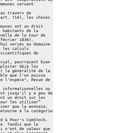
ommunes servent
 au travers de
 art. 714), les choses
mmunes ont un droit
s habitants de la
inelle de la Cour de
 février 1836).
'hui versés au domaine
s les calculs
 scientifiques de
rcial, pourraient bien
xploiter déjà les
er la généralité de la
mble que l'on puisse
 de l'espèce",
Revue de
, informationnelles ou
ent jusqu'il y a peu de
ant un droit sur les
pour les utiliser”
giner que la monnaie,
retourne à la catégorie
rd & Poor's ComStock.
le. Tandis que le
ui n'ont de valeur que