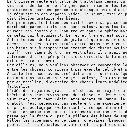
La troisième règle est celle de l'autofinancement du
visiteurs de donner de l'argent pour financer les lo
gratuitement par une personne quelconque. Mais d'aut
la réquisition des espaces vides, le squat, mise en 
distribution gratuite des biens.
Par principe, tout bien pourrait trouver sa place da
marchands parce qu'ils sont sans valeur. Dans les fa
d'usage des choses que l'on trouve dans la sphère ma
de celui qui l'acquiert). Le jeu et l'enjeu est pour
À l'intérieur de la zone de gratuité que nous avions
encore tous les objets situés entre moins que rien (
Les biens mis à disposition étaient des "biens neufs
stuff", des biens dont on ne veut plus. Il y avait a
autrement dit les périphéries des circuits de la mar
diffuser gratuitement.
Par ailleurs, nous voulions observer et comprendre l
entre les choses, considérant par exemple tel objet 
À cette fin, nous avons créé différents mobiliers "q
des mentions suivantes : "objets volés", “objets don
par ce mobilier, d'extraire des choses leurs modalit
factualité.
L'idée des magasins gratuits n'est pas un projet cha
brèche dans l'asservissement des choses et des êtres
vaut rien, tout peut (doit) être acheté ou vendu, la
gratuit n'est cependant pas seulement une expérience
un projet écologique (valorisant la récupération et 
l'auto-organisation ou sur la démocratisation de la 
passe par la force ou par le pillage des biens de su
Piller les supermarchés de biens monétaires (banques
public, où les échelles de valeur et les polices soc