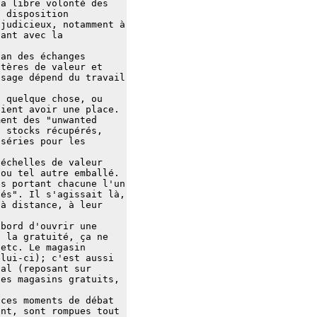
la libre volonté des
à disposition
 judicieux, notamment à
sant avec la
ban des échanges
itères de valeur et
usage dépend du travail
t quelque chose, ou
aient avoir une place.
ment des "unwanted
s stocks récupérés,
 séries pour les
 échelles de valeur
 ou tel autre emballé.
es portant chacune l'un
tés". Il s'agissait là,
 à distance, à leur
abord d'ouvrir une
, la gratuité, ça ne
 etc. Le magasin
elui-ci); c'est aussi
ial (reposant sur
des magasins gratuits,
 ces moments de débat
ent, sont rompues tout