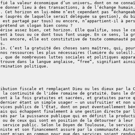
ifié la valeur économique d’un univers… dont on ne conna
de donner lieu à des transactions, à de l’échange humain
e. Cet horizon en lui-même n’est cependant pas ”échangea
ue (auprès de laquelle serait déléguée sa gestion), du b
i est partagé par tous) ou encore, n’appartient-il à per
 prétend un slogan bien connu ?
térise assez bien, cet horizon. Elle qualifie, sous le c
ient à tous ou ce dont tous font usage. En ce sens, la g
Plus encore, elle est constitutive de toute communauté p
es.
ain. C’est la gratuité des choses sans maîtres, qui, pou
 nos ressources les plus nécessaires (lumière du soleil)
s, que de nombreuses luttes sociales et politiques appar
 trouve dans la langue anglaise, “free“, signifiant ains
ermination politique.
ribution fiscale et remplaçant Dieu ou les dieux par la 
s la continuité de l'idée romaine de gratuité. Dans le d
sont à la fois gratuites et sacrées, et gratuites parce 
 dernier étant un simple usager — un usufruitier et non 
rvices publics de l'État, dont on peut éventuellement bé
mais qui échappent finalement à une gestion directe par 
isés par la puissance publique qui en définit la product
t ou de ceux qui sont en position de la détourner à leur
t service public. Selon le Doyen de Toulouse, le service
uniste et son financement assuré par la communauté. Ains
 sont mises en commun pour que des services soient rendu