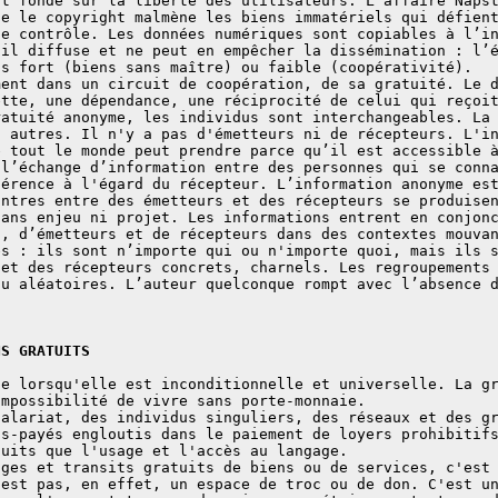
st fondé sur la liberté des utilisateurs. L'affaire Naps
ue le copyright malmène les biens immatériels qui défien
le contrôle. Les données numériques sont copiables à l’i
’il diffuse et ne peut en empêcher la dissémination : l’
ns fort (biens sans maître) ou faible (coopérativité).
ment dans un circuit de coopération, de sa gratuité. Le 
ette, une dépendance, une réciprocité de celui qui reçoi
ratuité anonyme, les individus sont interchangeables. La
s autres. Il n'y a pas d'émetteurs ni de récepteurs. L'i
e tout le monde peut prendre parce qu’il est accessible 
 l’échange d’information entre des personnes qui se conn
férence à l'égard du récepteur. L’information anonyme es
ontres entre des émetteurs et des récepteurs se produise
sans enjeu ni projet. Les informations entrent en conjon
s, d’émetteurs et de récepteurs dans des contextes mouva
es : ils sont n’importe qui ou n'importe quoi, mais ils 
 et des récepteurs concrets, charnels. Les regroupements
ou aléatoires. L’auteur quelconque rompt avec l’absence 
NS GRATUITS
ie lorsqu'elle est inconditionnelle et universelle. La g
impossibilité de vivre sans porte-monnaie.
salariat, des individus singuliers, des réseaux et des g
us-payés engloutis dans le paiement de loyers prohibitif
tuits que l'usage et l'accès au langage.
nges et transits gratuits de biens ou de services, c'est
'est pas, en effet, un espace de troc ou de don. C'est u