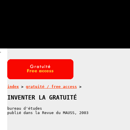
.
.
index
>
gratuité / free access
>
INVENTER LA GRATUITÉ
bureau d'études
publié dans la Revue du MAUSS, 2003