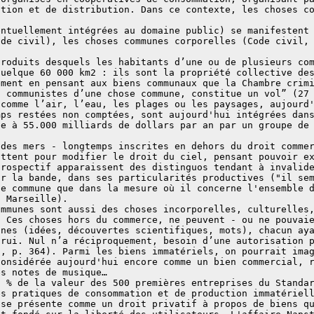
ction et de distribution. Dans ce contexte, les choses c
.
entuellement intégrées au domaine public) se manifestent
ode civil), les choses communes corporelles (Code civil,
produits desquels les habitants d’une ou de plusieurs co
quelque 60 000 km2 : ils sont la propriété collective de
ement en pensant aux biens communaux que la Chambre crim
s communistes d’une chose commune, constitue un vol” (27
 comme l’air, l’eau, les plages ou les paysages, aujourd
mps restées non comptées, sont aujourd'hui intégrées dan
ée à 55.000 milliards de dollars par an par un groupe de
 des mers - longtemps inscrites en dehors du droit comme
uttent pour modifier le droit du ciel, pensant pouvoir e
prospectif apparaissent des distinguos tendant à invalid
ar la bande, dans ses particularités productives ("il se
se commune que dans la mesure où il concerne l'ensemble
. Marseille).
ommunes sont aussi des choses incorporelles, culturelles
. Ces choses hors du commerce, ne peuvent - ou ne pouvai
unes (idées, découvertes scientifiques, mots), chacun ay
trui. Nul n’a réciproquement, besoin d’une autorisation 
7, p. 364). Parmi les biens immatériels, on pourrait ima
considérée aujourd'hui encore comme un bien commercial, 
es notes de musique…
0 % de la valeur des 500 premières entreprises du Standa
es pratiques de consommation et de production immatériel
 se présente comme un droit privatif à propos de biens q