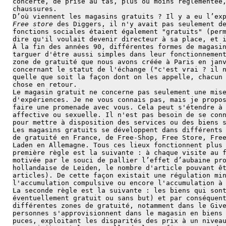
concerté, de prise au tas, plus ou moins réglementée
chaussures.
D’où viennent les magasins gratuits ? Il y a eu l’ex
Free store
des Diggers, il n'y avait pas seulement de
fonctions sociales étaient également "gratuits" (per
dire qu'il voulait devenir directeur à sa place, et 
À la fin des années 90, différentes formes de magasi
targuer d'être aussi simples dans leur fonctionnemen
zone de gratuité que nous avons créée à Paris en jan
concernant le statut de l'échange ("c'est vrai ? il 
quelle que soit la façon dont on les appelle, chacun
chose en retour.
Le magasin gratuit ne concerne pas seulement une mis
d'expériences. Je ne vous connais pas, mais je propo
faire une promenade avec vous. Cela peut s'étendre à
affective ou sexuelle. Il n'est pas besoin de se con
pour mettre à disposition des services ou des biens 
Les magasins gratuits se développent dans différents
de gratuité en France, de Free-Shop, Free Store, Fre
Laden en Allemagne. Tous ces lieux fonctionnent plus
première règle est la suivante : à chaque visite au 
motivée par le souci de pallier l’effet d’aubaine pr
hollandaise de Leiden, le nombre d'article pouvant ê
articles). De cette façon existait une régulation mi
l'accumulation compulsive ou encore l'accumulation à
La seconde règle est la suivante : les biens qui son
éventuellement gratuit ou sans but) et par conséquen
différentes zones de gratuité, notamment dans le Giv
personnes s'approvisionnent dans le magasin en biens
puces, exploitant les disparités des prix à un nivea