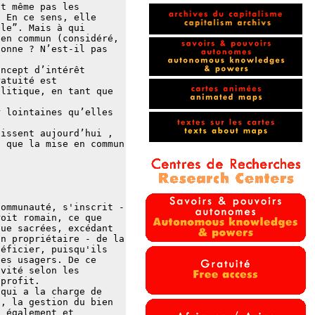
ît même pas les
. En ce sens, elle
ble”. Mais à qui
ien commun (considéré,
sonne ? N’est-il pas
oncept d’intérêt
ratuité est
olitique, en tant que
r lointaines qu’elles
.
aissent aujourd’hui ,
i que la mise en commun
Communauté, s'inscrit -
roit romain, ce que
que sacrées, excédant
un propriétaire - de la
néficier, puisqu'ils
les usagers. De ce
ivité selon les
 profit.
 qui a la charge de
i, la gestion du bien
s également et