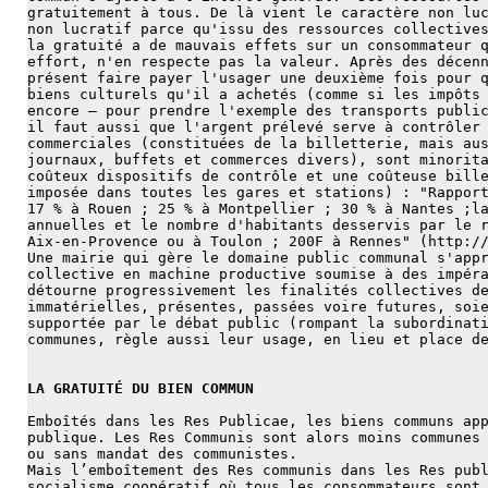
gratuitement à tous. De là vient le caractère non lu
non lucratif parce qu'issu des ressources collective
la gratuité a de mauvais effets sur un consommateur 
effort, n'en respecte pas la valeur. Après des décen
présent faire payer l'usager une deuxième fois pour 
biens culturels qu'il a achetés (comme si les impôts
encore — pour prendre l'exemple des transports publi
il faut aussi que l'argent prélevé serve à contrôler
commerciales (constituées de la billetterie, mais au
journaux, buffets et commerces divers), sont minorit
coûteux dispositifs de contrôle et une coûteuse bill
imposée dans toutes les gares et stations) : "Rappor
17 % à Rouen ; 25 % à Montpellier ; 30 % à Nantes ;l
annuelles et le nombre d'habitants desservis par le 
Aix-en-Provence ou à Toulon ; 200F à Rennes" (http:/
Une mairie qui gère le domaine public communal s'app
collective en machine productive soumise à des impér
détourne progressivement les finalités collectives d
immatérielles, présentes, passées voire futures, soi
supportée par le débat public (rompant la subordinat
communes, règle aussi leur usage, en lieu et place d
LA GRATUITÉ DU BIEN COMMUN
Emboîtés dans les Res Publicae, les biens communs ap
publique. Les Res Communis sont alors moins communes
ou sans mandat des communistes.
Mais l’emboîtement des Res communis dans les Res pub
socialisme coopératif où tous les consommateurs sont