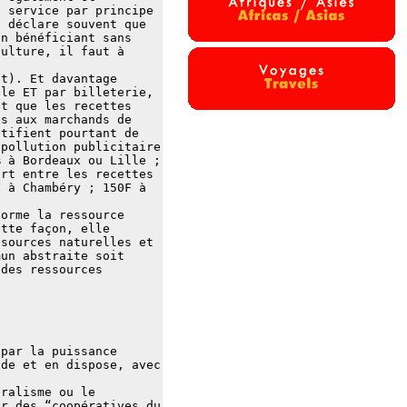
n service par principe
n déclare souvent que
en bénéficiant sans
culture, il faut à
nt). Et davantage
ale ET par billeterie,
et que les recettes
es aux marchands de
stifient pourtant de
 pollution publicitaire
% à Bordeaux ou Lille ;
ort entre les recettes
F à Chambéry ; 150F à
forme la ressource
ette façon, elle
ssources naturelles et
mun abstraite soit
 des ressources
 par la puissance
ide et en dispose, avec
éralisme ou le
ar des “coopératives du