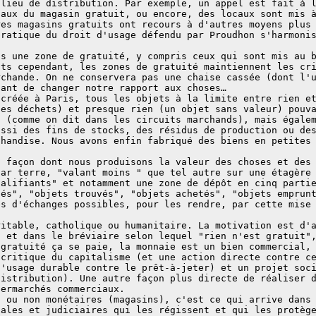
 lieu de distribution. Par exemple, un appel est fait à 
caux du magasin gratuit, ou encore, des locaux sont mis 
res magasins gratuits ont recours à d'autres moyens plus
pratique du droit d'usage défendu par Proudhon s'harmoni
ns une zone de gratuité, y compris ceux qui sont mis au 
its cependant, les zones de gratuité maintiennent les cr
rchande. On ne conservera pas une chaise cassée (dont l'
tant de changer notre rapport aux choses…
 créée à Paris, tous les objets à la limite entre rien e
les déchets) et presque rien (un objet sans valeur) pouv
" (comme on dit dans les circuits marchands), mais égale
ussi des fins de stocks, des résidus de production ou de
chandise. Nous avons enfin fabriqué des biens en petites
a façon dont nous produisons la valeur des choses et des
par terre, "valant moins " que tel autre sur une étagère
ualifiants" et notamment une zone de dépôt en cinq parti
nés", "objets trouvés", "objets achetés", "objets emprun
és d'échanges possibles, pour les rendre, par cette mise
ritable, catholique ou humanitaire. La motivation est d'
, et dans le bréviaire selon lequel "rien n'est gratuit"
 gratuité ça se paie, la monnaie est un bien commercial,
 critique du capitalisme (et une action directe contre c
l'usage durable contre le prêt-à-jeter) et un projet soc
distribution). Une autre façon plus directe de réaliser 
permarchés commerciaux.
) ou non monétaires (magasins), c'est ce qui arrive dans
iales et judiciaires qui les régissent et qui les protèg