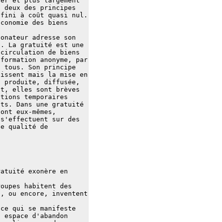
ter et plus largement
t deux des principes
nfini à coût quasi nul.
économie des biens
donateur adresse son
t. La gratuité est une
 circulation de biens
nformation anonyme, par
à tous. Son principe
aissent mais la mise en
t produite, diffusée,
nt, elles sont brèves
ctions temporaires
nts. Dans une gratuité
sont eux-mêmes,
 s'effectuent sur des
de qualité de
ratuité exonère en
roupes habitent des
s, ou encore, inventent
 ce qui se manifeste
n espace d'abandon