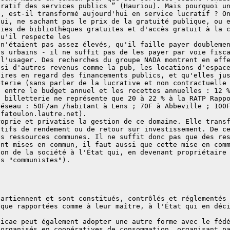
cratif des services publics ” (Hauriou). Mais pourquoi u
s, est-il transformé aujourd'hui en service lucratif ? O
qui, ne sachant pas le prix de la gratuité publique, ou 
nies de bibliothèques gratuites et d'accès gratuit à la 
qu'il respecte les
 n'étaient pas assez élevés, qu'il faille payer doubleme
cs urbains - il ne suffit pas de les payer par voie fisc
 l'usager. Des recherches du groupe NADA montrent en eff
ssi d'autres revenus comme la pub, les locations d'espac
aires en regard des financements publics, et qu'elles ju
eterie (sans parler de la lucrative et non contractuelle
t entre le budget annuel et les recettes annuelles : 12 
a billetterie ne représente que 20 à 22 % à la RATP Rapp
réseau : 50F/an /habitant à Lens ; 70F à Abbeville ; 100
/fatoulon.lautre.net).
roprie et privatise la gestion de ce domaine. Elle trans
atifs de rendement ou de retour sur investissement. De c
es ressources communes. Il ne suffit donc pas que des re
ent mises en commun, il faut aussi que cette mise en com
ion de la société à l'État qui, en devenant propriétaire
es "communistes").
partiennent et sont constitués, contrôlés et réglementés
 que rapportées comme à leur maître, à l'État qui en déc
licae peut également adopter une autre forme avec le féd
 organisés en coopératives de consommation, organisant p