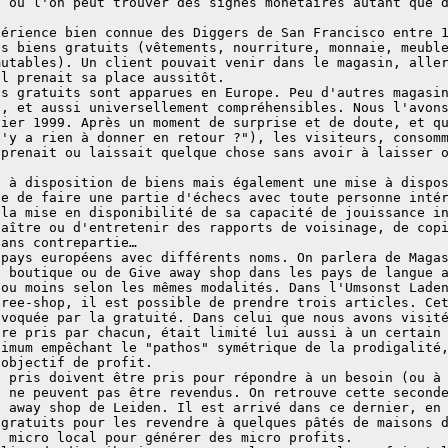
, ou l'on peut trouver des signes monétaires autant que 
périence bien connue des Diggers de San Francisco entre 
s biens gratuits (vêtements, nourriture, monnaie, meuble
mutables). Un client pouvait venir dans le magasin, alle
il prenait sa place aussitôt.
ns gratuits sont apparues en Europe. Peu d'autres magasi
t, et aussi universellement compréhensibles. Nous l'avon
vier 1999. Après un moment de surprise et de doute, et q
n'y a rien à donner en retour ?"), les visiteurs, consom
 prenait ou laissait quelque chose sans avoir à laisser 
e à disposition de biens mais également une mise à dispo
se de faire une partie d'échecs avec toute personne inté
 la mise en disponibilité de sa capacité de jouissance i
naître ou d'entretenir des rapports de voisinage, de cop
sans contrepartie…
 pays européens avec différents noms. On parlera de Maga
e boutique ou de Give away shop dans les pays de langue 
 ou moins selon les mêmes modalités. Dans l'Umsonst Lade
free-shop, il est possible de prendre trois articles. Ce
ovoquée par la gratuité. Dans celui que nous avons visit
tre pris par chacun, était limité lui aussi à un certain
nimum empêchant le "pathos" symétrique de la prodigalité
 objectif de profit.
t pris doivent être pris pour répondre à un besoin (ou à
t ne peuvent pas être revendus. On retrouve cette second
e away shop de Leiden. Il est arrivé dans ce dernier, en
 gratuits pour les revendre à quelques pâtés de maisons 
u micro local pour générer des micro profits.