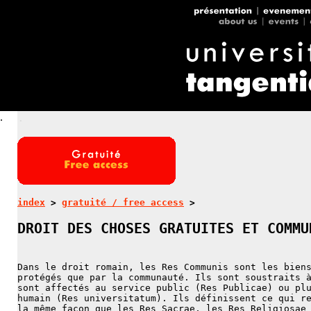
.
.
index
>
gratuité / free access
>
DROIT DES CHOSES GRATUITES ET COMMU
Dans le droit romain, les Res Communis sont les bien
protégés que par la communauté. Ils sont soustraits 
sont affectés au service public (Res Publicae) ou pl
humain (Res universitatum). Ils définissent ce qui r
la même façon que les Res Sacrae, les Res Religiosae