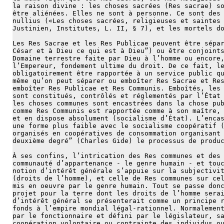
la raison divine : les choses sacrées (Res sacrae) s
être aliénées. Elles ne sont à personne. Ce sont des
nullius («Les choses sacrées, religieuses et saintes
Justinien, Institutes, L. II, § 7), et les mortels d
Les Res Sacrae et les Res Publicae peuvent être sépa
César et à Dieu ce qui est à Dieu”) ou être conjoint
Domaine terrestre faite par Dieu à l’homme ou encore
l’Empereur, fondement ultime du droit. De ce fait, l
obligatoirement être rapportée à un service public q
même qu’on peut séparer ou emboîter Res Sacrae et Re
emboîter Res Publicae et Res Communis. Emboîtés, les
sont constitués, contrôlés et réglementés par l’État
les choses communes sont encastrées dans la chose pu
comme Res Communis est rapportée comme à son maître,
et en dispose absolument (socialisme d’État). L’enca
une forme plus faible avec le socialisme coopératif 
organisés en coopératives de consommation organisant
deuxième degré” (Charles Gide) le processus de produ
À ses confins, l’intrication des Res communes et des
communauté d’appartenance - le genre humain - et tou
notion d’intérêt générale s’appuie sur la subjectivi
(droits de l’homme), et celle de Res communes sur ce
mis en oeuvre par le genre humain. Tout se passe don
projet pour la terre dont les droits de l’homme sera
d’intérêt général se présenterait comme un principe 
fonds à l’empire mondial légal-rationnel. Normalemen
par le fonctionnaire et défini par le législateur, s
coopération volontaire ou contrainte des individus o